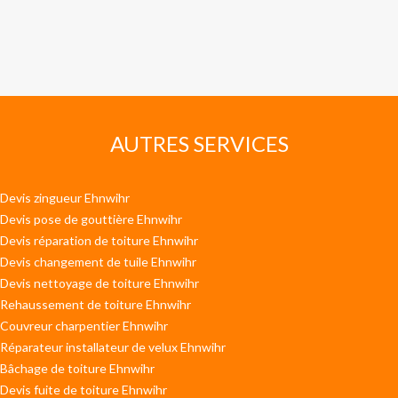
AUTRES SERVICES
Devis zingueur Ehnwihr
Devis pose de gouttière Ehnwihr
Devis réparation de toiture Ehnwihr
Devis changement de tuile Ehnwihr
Devis nettoyage de toiture Ehnwihr
Rehaussement de toiture Ehnwihr
Couvreur charpentier Ehnwihr
Réparateur installateur de velux Ehnwihr
Bâchage de toiture Ehnwihr
Devis fuite de toiture Ehnwihr