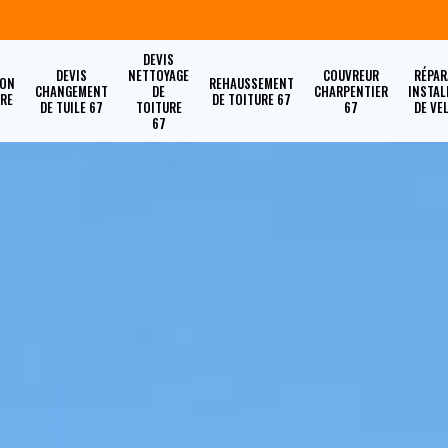
DEVIS
DEVIS
NETTOYAGE
COUVREUR
RÉPAR
ION
REHAUSSEMENT
CHANGEMENT
DE
CHARPENTIER
INSTAL
URE
DE TOITURE 67
DE TUILE 67
TOITURE
67
DE VE
67