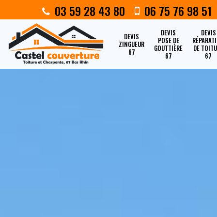
03 59 28 43 80
06 75 76 98 51
DEVIS
DEVIS
DEVIS
POSE DE
RÉPARAT
ZINGUEUR
GOUTTIÈRE
DE TOIT
67
67
67