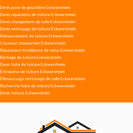
Devis pose de gouttière Eckwersheim
Devis réparation de toiture Eckwersheim
Devis changement de tuile Eckwersheim
Devis nettoyage de toiture Eckwersheim
Rehaussement de toiture Eckwersheim
Couvreur charpentier Eckwersheim
Réparateur installateur de velux Eckwersheim
Bâchage de toiture Eckwersheim
Devis fuite de toiture Eckwersheim
Entreprise de toiture Eckwersheim
Démoussage nettoyage de tuile Eckwersheim
Recherche fuite de toiture Eckwersheim
Devis toiture Eckwersheim