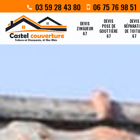
03 59 28 43 80
06 75 76 98 51
DEVIS
DEVIS
DEVIS
POSE DE
RÉPARAT
ZINGUEUR
GOUTTIÈRE
DE TOIT
67
67
67