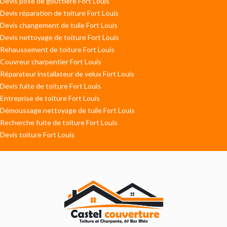
Devis pose de gouttière Fort Louis
Devis réparation de toiture Fort Louis
Devis changement de tuile Fort Louis
Devis nettoyage de toiture Fort Louis
Rehaussement de toiture Fort Louis
Couvreur charpentier Fort Louis
Réparateur installateur de velux Fort Louis
Devis fuite de toiture Fort Louis
Entreprise de toiture Fort Louis
Démoussage nettoyage de tuile Fort Louis
Recherche fuite de toiture Fort Louis
Devis toiture Fort Louis