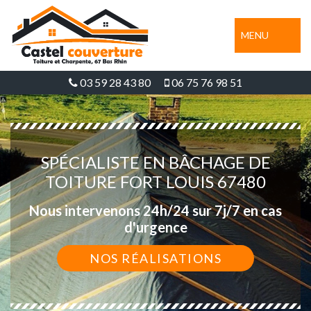
MENU
03 59 28 43 80
06 75 76 98 51
SPÉCIALISTE EN BÂCHAGE DE
TOITURE FORT LOUIS 67480
Nous intervenons 24h/24 sur 7j/7 en cas
d'urgence
NOS RÉALISATIONS