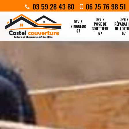
03 59 28 43 80
06 75 76 98 51
DEVIS
DEVIS
DEVIS
POSE DE
RÉPARAT
ZINGUEUR
GOUTTIÈRE
DE TOIT
67
67
67