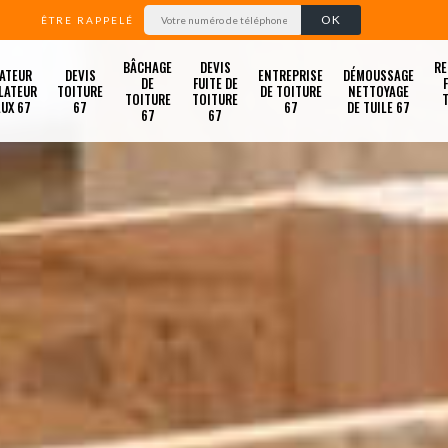
ÊTRE RAPPELÉ
BÂCHAGE
DEVIS
RE
ATEUR
DEVIS
ENTREPRISE
DÉMOUSSAGE
DE
FUITE DE
LATEUR
TOITURE
DE TOITURE
NETTOYAGE
TOITURE
TOITURE
LUX 67
67
67
DE TUILE 67
67
67