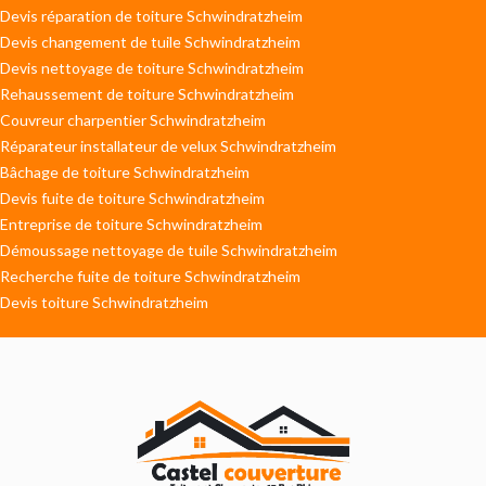
Devis réparation de toiture Schwindratzheim
Devis changement de tuile Schwindratzheim
Devis nettoyage de toiture Schwindratzheim
Rehaussement de toiture Schwindratzheim
Couvreur charpentier Schwindratzheim
Réparateur installateur de velux Schwindratzheim
Bâchage de toiture Schwindratzheim
Devis fuite de toiture Schwindratzheim
Entreprise de toiture Schwindratzheim
Démoussage nettoyage de tuile Schwindratzheim
Recherche fuite de toiture Schwindratzheim
Devis toiture Schwindratzheim