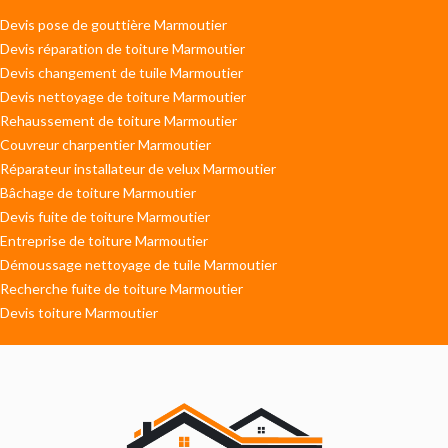
Devis pose de gouttière Marmoutier
Devis réparation de toiture Marmoutier
Devis changement de tuile Marmoutier
Devis nettoyage de toiture Marmoutier
Rehaussement de toiture Marmoutier
Couvreur charpentier Marmoutier
Réparateur installateur de velux Marmoutier
Bâchage de toiture Marmoutier
Devis fuite de toiture Marmoutier
Entreprise de toiture Marmoutier
Démoussage nettoyage de tuile Marmoutier
Recherche fuite de toiture Marmoutier
Devis toiture Marmoutier