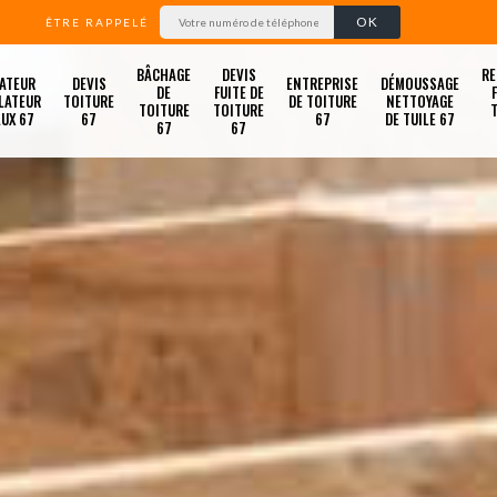
ÊTRE RAPPELÉ
BÂCHAGE
DEVIS
RE
ATEUR
DEVIS
ENTREPRISE
DÉMOUSSAGE
DE
FUITE DE
LATEUR
TOITURE
DE TOITURE
NETTOYAGE
TOITURE
TOITURE
LUX 67
67
67
DE TUILE 67
67
67