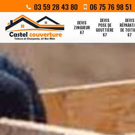
03 59 28 43 80
06 75 76 98 51
DEVIS
DEVIS
DEVIS
POSE DE
RÉPARAT
ZINGUEUR
GOUTTIÈRE
DE TOIT
67
67
67