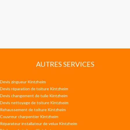
AUTRES SERVICES
Devis zingueur Kintzheim
Devis réparation de toiture Kintzheim
Devis changement de tuile Kintzheim
Devis nettoyage de toiture Kintzheim
Rehaussement de toiture Kintzheim
Couvreur charpentier Kintzheim
Réparateur installateur de velux Kintzheim