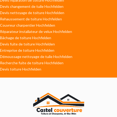
Devis réparation de toiture Hochfelden
Devis changement de tuile Hochfelden
Devis nettoyage de toiture Hochfelden
Rehaussement de toiture Hochfelden
Couvreur charpentier Hochfelden
Réparateur installateur de velux Hochfelden
Bâchage de toiture Hochfelden
Devis fuite de toiture Hochfelden
Entreprise de toiture Hochfelden
Démoussage nettoyage de tuile Hochfelden
Recherche fuite de toiture Hochfelden
Devis toiture Hochfelden