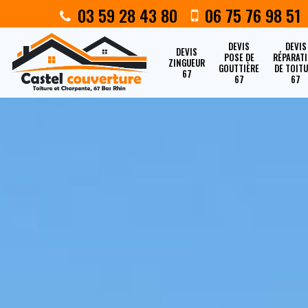
03 59 28 43 80
06 75 76 98 51
DEVIS
DEVIS
DEVIS
POSE DE
RÉPARAT
ZINGUEUR
GOUTTIÈRE
DE TOIT
67
67
67