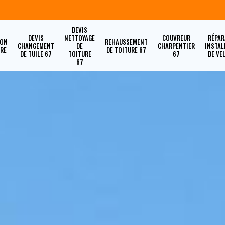
DEVIS
DEVIS
NETTOYAGE
COUVREUR
RÉPAR
ION
REHAUSSEMENT
CHANGEMENT
DE
CHARPENTIER
INSTAL
URE
DE TOITURE 67
DE TUILE 67
TOITURE
67
DE VE
67