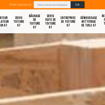
ÊTRE RAPPELÉ
BÂCHAGE
DEVIS
RE
ATEUR
DEVIS
ENTREPRISE
DÉMOUSSAGE
DE
FUITE DE
LATEUR
TOITURE
DE TOITURE
NETTOYAGE
TOITURE
TOITURE
LUX 67
67
67
DE TUILE 67
67
67