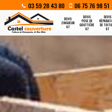
03 59 28 43 80
06 75 76 98 51
DEVIS
DEVIS
DEVIS
POSE DE
RÉPARAT
ZINGUEUR
GOUTTIÈRE
DE TOIT
67
67
67