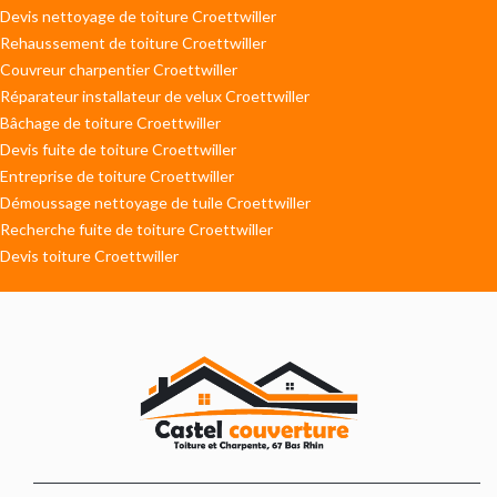
Devis nettoyage de toiture Croettwiller
Rehaussement de toiture Croettwiller
Couvreur charpentier Croettwiller
Réparateur installateur de velux Croettwiller
Bâchage de toiture Croettwiller
Devis fuite de toiture Croettwiller
Entreprise de toiture Croettwiller
Démoussage nettoyage de tuile Croettwiller
Recherche fuite de toiture Croettwiller
Devis toiture Croettwiller