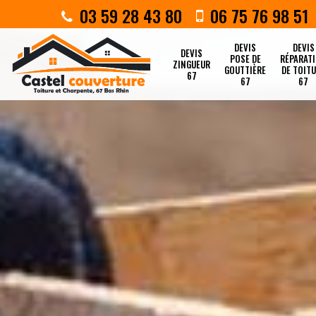
03 59 28 43 80
06 75 76 98 51
DEVIS
DEVIS
DEVIS
POSE DE
RÉPARAT
ZINGUEUR
GOUTTIÈRE
DE TOIT
67
67
67