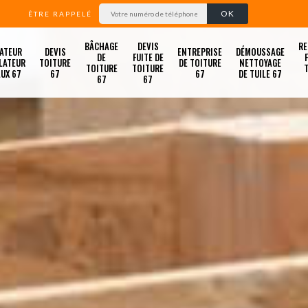
ÊTRE RAPPELÉ
BÂCHAGE
DEVIS
RE
ATEUR
DEVIS
ENTREPRISE
DÉMOUSSAGE
DE
FUITE DE
LATEUR
TOITURE
DE TOITURE
NETTOYAGE
TOITURE
TOITURE
LUX 67
67
67
DE TUILE 67
67
67