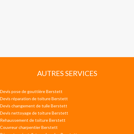
AUTRES SERVICES
Devis pose de gouttière Berstett
Devis réparation de toiture Berstett
Devis changement de tuile Berstett
Devis nettoyage de toiture Berstett
Rehaussement de toiture Berstett
Couvreur charpentier Berstett