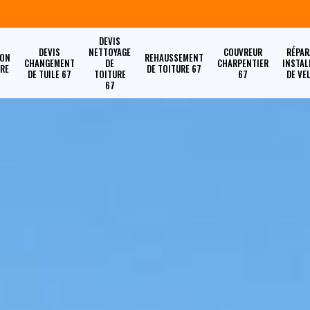
DEVIS
DEVIS
NETTOYAGE
COUVREUR
RÉPAR
ION
REHAUSSEMENT
CHANGEMENT
DE
CHARPENTIER
INSTAL
URE
DE TOITURE 67
DE TUILE 67
TOITURE
67
DE VE
67