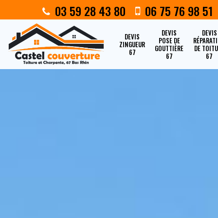
03 59 28 43 80
06 75 76 98 51
DEVIS
DEVIS
DEVIS
POSE DE
RÉPARAT
ZINGUEUR
GOUTTIÈRE
DE TOIT
67
67
67