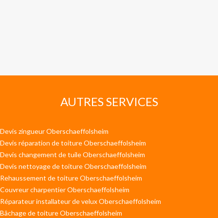
AUTRES SERVICES
Devis zingueur Oberschaeffolsheim
Devis réparation de toiture Oberschaeffolsheim
Devis changement de tuile Oberschaeffolsheim
Devis nettoyage de toiture Oberschaeffolsheim
Rehaussement de toiture Oberschaeffolsheim
Couvreur charpentier Oberschaeffolsheim
Réparateur installateur de velux Oberschaeffolsheim
Bâchage de toiture Oberschaeffolsheim