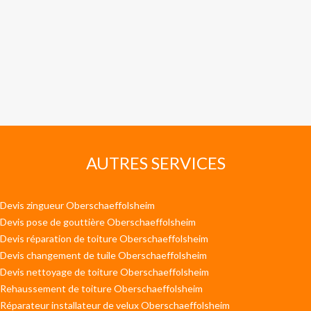
AUTRES SERVICES
Devis zingueur Oberschaeffolsheim
Devis pose de gouttière Oberschaeffolsheim
Devis réparation de toiture Oberschaeffolsheim
Devis changement de tuile Oberschaeffolsheim
Devis nettoyage de toiture Oberschaeffolsheim
Rehaussement de toiture Oberschaeffolsheim
Réparateur installateur de velux Oberschaeffolsheim