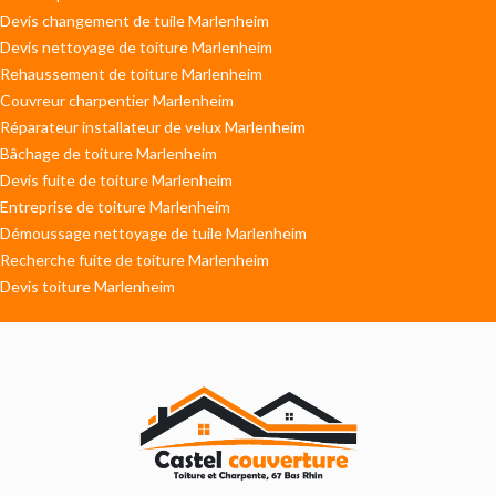
Devis changement de tuile Marlenheim
Devis nettoyage de toiture Marlenheim
Rehaussement de toiture Marlenheim
Couvreur charpentier Marlenheim
Réparateur installateur de velux Marlenheim
Bâchage de toiture Marlenheim
Devis fuite de toiture Marlenheim
Entreprise de toiture Marlenheim
Démoussage nettoyage de tuile Marlenheim
Recherche fuite de toiture Marlenheim
Devis toiture Marlenheim