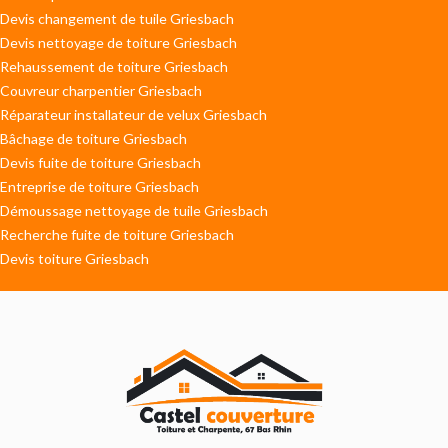
Devis changement de tuile Griesbach
Devis nettoyage de toiture Griesbach
Rehaussement de toiture Griesbach
Couvreur charpentier Griesbach
Réparateur installateur de velux Griesbach
Bâchage de toiture Griesbach
Devis fuite de toiture Griesbach
Entreprise de toiture Griesbach
Démoussage nettoyage de tuile Griesbach
Recherche fuite de toiture Griesbach
Devis toiture Griesbach