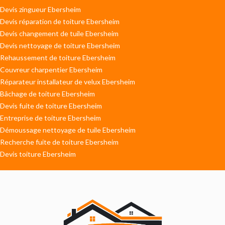
Devis zingueur Ebersheim
Devis réparation de toiture Ebersheim
Devis changement de tuile Ebersheim
Devis nettoyage de toiture Ebersheim
Rehaussement de toiture Ebersheim
Couvreur charpentier Ebersheim
Réparateur installateur de velux Ebersheim
Bâchage de toiture Ebersheim
Devis fuite de toiture Ebersheim
Entreprise de toiture Ebersheim
Démoussage nettoyage de tuile Ebersheim
Recherche fuite de toiture Ebersheim
Devis toiture Ebersheim