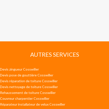
AUTRES SERVICES
Devis zingueur Cosswiller
Devis pose de gouttière Cosswiller
Devis réparation de toiture Cosswiller
Devis nettoyage de toiture Cosswiller
Rehaussement de toiture Cosswiller
Couvreur charpentier Cosswiller
Réparateur installateur de velux Cosswiller