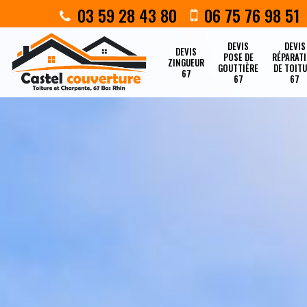
03 59 28 43 80
06 75 76 98 51
DEVIS
DEVIS
DEVIS
POSE DE
RÉPARAT
ZINGUEUR
GOUTTIÈRE
DE TOIT
67
67
67