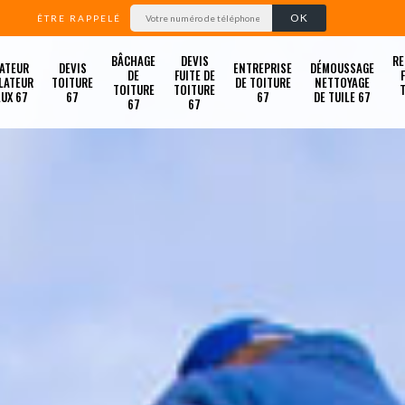
ÊTRE RAPPELÉ
BÂCHAGE
DEVIS
RE
ATEUR
DEVIS
ENTREPRISE
DÉMOUSSAGE
DE
FUITE DE
LATEUR
TOITURE
DE TOITURE
NETTOYAGE
TOITURE
TOITURE
LUX 67
67
67
DE TUILE 67
67
67