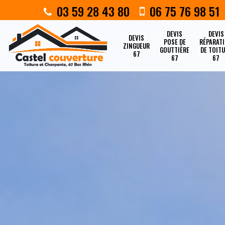
03 59 28 43 80
06 75 76 98 51
DEVIS
DEVIS
DEVIS
POSE DE
RÉPARAT
ZINGUEUR
GOUTTIÈRE
DE TOIT
67
67
67