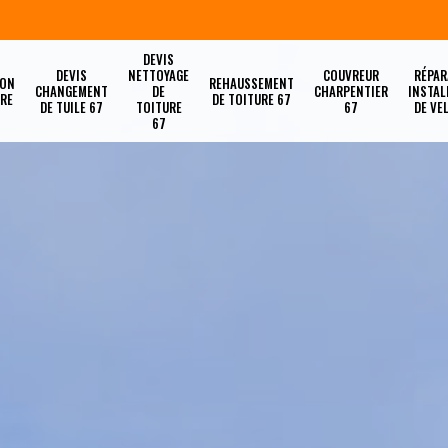
DEVIS
DEVIS
NETTOYAGE
COUVREUR
RÉPAR
ION
REHAUSSEMENT
CHANGEMENT
DE
CHARPENTIER
INSTAL
URE
DE TOITURE 67
DE TUILE 67
TOITURE
67
DE VE
67