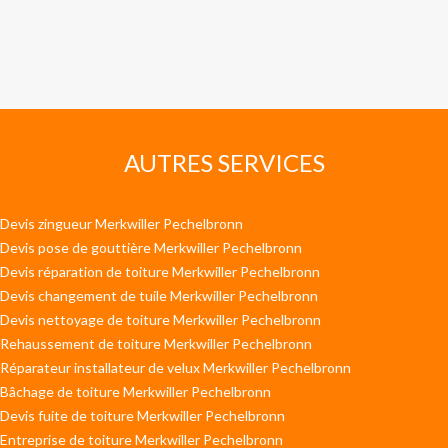
AUTRES SERVICES
Devis zingueur Merkwiller Pechelbronn
Devis pose de gouttière Merkwiller Pechelbronn
Devis réparation de toiture Merkwiller Pechelbronn
Devis changement de tuile Merkwiller Pechelbronn
Devis nettoyage de toiture Merkwiller Pechelbronn
Rehaussement de toiture Merkwiller Pechelbronn
Réparateur installateur de velux Merkwiller Pechelbronn
Bâchage de toiture Merkwiller Pechelbronn
Devis fuite de toiture Merkwiller Pechelbronn
Entreprise de toiture Merkwiller Pechelbronn