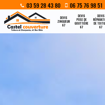
03 59 28 43 80
06 75 76 98 51
DEVIS
DEVIS
DEVIS
POSE DE
RÉPARAT
ZINGUEUR
GOUTTIÈRE
DE TOIT
67
67
67