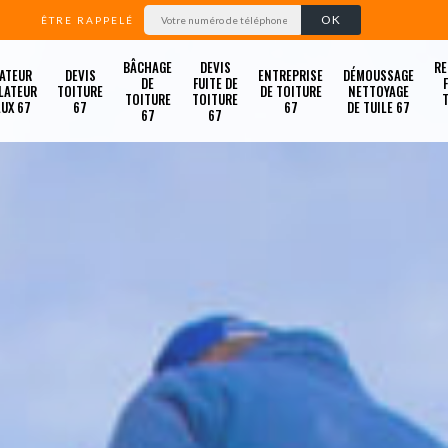
ÊTRE RAPPELÉ
BÂCHAGE
DEVIS
RE
ATEUR
DEVIS
ENTREPRISE
DÉMOUSSAGE
DE
FUITE DE
LATEUR
TOITURE
DE TOITURE
NETTOYAGE
TOITURE
TOITURE
LUX 67
67
67
DE TUILE 67
67
67