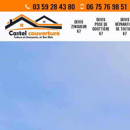
03 59 28 43 80
06 75 76 98 51
DEVIS
DEVIS
DEVIS
POSE DE
RÉPARAT
ZINGUEUR
GOUTTIÈRE
DE TOIT
67
67
67