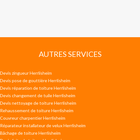
AUTRES SERVICES
Devis zingueur Herrlisheim
Devis pose de gouttière Herrlisheim
Devis réparation de toiture Herrlisheim
Devis changement de tuile Herrlisheim
Devis nettoyage de toiture Herrlisheim
Rehaussement de toiture Herrlisheim
Couvreur charpentier Herrlisheim
Réparateur installateur de velux Herrlisheim
Bâchage de toiture Herrlisheim