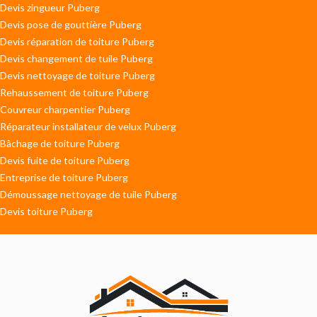
Devis zingueur Puberg
Devis pose de gouttière Puberg
Devis réparation de toiture Puberg
Devis changement de tuile Puberg
Devis nettoyage de toiture Puberg
Rehaussement de toiture Puberg
Couvreur charpentier Puberg
Réparateur installateur de velux Puberg
Bâchage de toiture Puberg
Devis fuite de toiture Puberg
Entreprise de toiture Puberg
Démoussage nettoyage de tuile Puberg
Devis toiture Puberg