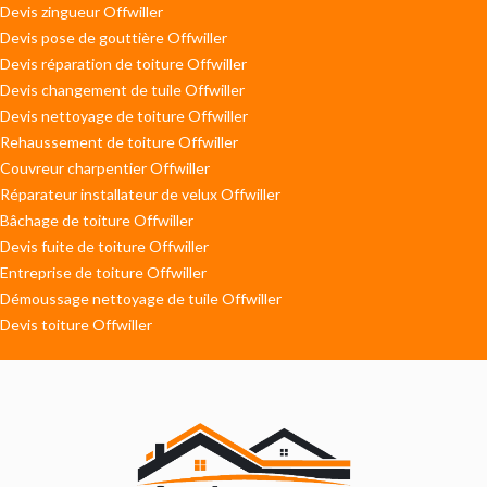
Devis zingueur Offwiller
Devis pose de gouttière Offwiller
Devis réparation de toiture Offwiller
Devis changement de tuile Offwiller
Devis nettoyage de toiture Offwiller
Rehaussement de toiture Offwiller
Couvreur charpentier Offwiller
Réparateur installateur de velux Offwiller
Bâchage de toiture Offwiller
Devis fuite de toiture Offwiller
Entreprise de toiture Offwiller
Démoussage nettoyage de tuile Offwiller
Devis toiture Offwiller