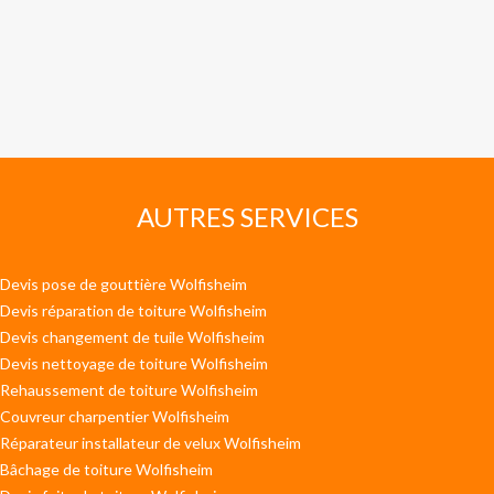
AUTRES SERVICES
Devis pose de gouttière Wolfisheim
Devis réparation de toiture Wolfisheim
Devis changement de tuile Wolfisheim
Devis nettoyage de toiture Wolfisheim
Rehaussement de toiture Wolfisheim
Couvreur charpentier Wolfisheim
Réparateur installateur de velux Wolfisheim
Bâchage de toiture Wolfisheim