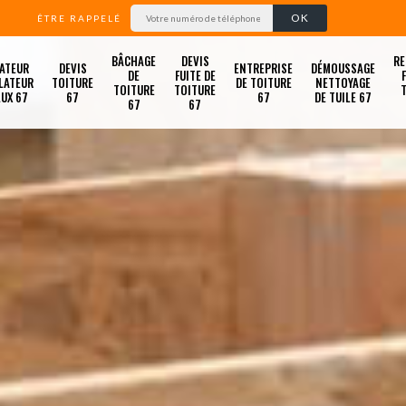
ÊTRE RAPPELÉ
BÂCHAGE
DEVIS
RE
ATEUR
DEVIS
ENTREPRISE
DÉMOUSSAGE
DE
FUITE DE
LATEUR
TOITURE
DE TOITURE
NETTOYAGE
TOITURE
TOITURE
LUX 67
67
67
DE TUILE 67
67
67