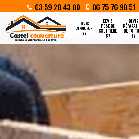
03 59 28 43 80
06 75 76 98 51
DEVIS
DEVIS
DEVIS
POSE DE
RÉPARAT
ZINGUEUR
GOUTTIÈRE
DE TOIT
67
67
67