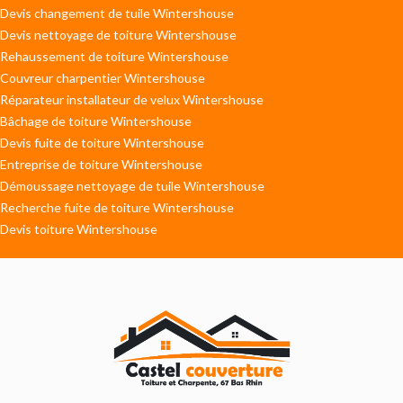
Devis changement de tuile Wintershouse
Devis nettoyage de toiture Wintershouse
Rehaussement de toiture Wintershouse
Couvreur charpentier Wintershouse
Réparateur installateur de velux Wintershouse
Bâchage de toiture Wintershouse
Devis fuite de toiture Wintershouse
Entreprise de toiture Wintershouse
Démoussage nettoyage de tuile Wintershouse
Recherche fuite de toiture Wintershouse
Devis toiture Wintershouse