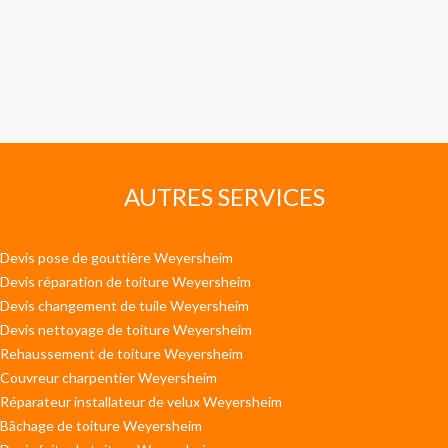
AUTRES SERVICES
Devis pose de gouttière Weyersheim
Devis réparation de toiture Weyersheim
Devis changement de tuile Weyersheim
Devis nettoyage de toiture Weyersheim
Rehaussement de toiture Weyersheim
Couvreur charpentier Weyersheim
Réparateur installateur de velux Weyersheim
Bâchage de toiture Weyersheim