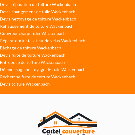
Devis réparation de toiture Wackenbach
Devis changement de tuile Wackenbach
Devis nettoyage de toiture Wackenbach
Rehaussement de toiture Wackenbach
Couvreur charpentier Wackenbach
Réparateur installateur de velux Wackenbach
Bâchage de toiture Wackenbach
Devis fuite de toiture Wackenbach
Entreprise de toiture Wackenbach
Démoussage nettoyage de tuile Wackenbach
Recherche fuite de toiture Wackenbach
Devis toiture Wackenbach