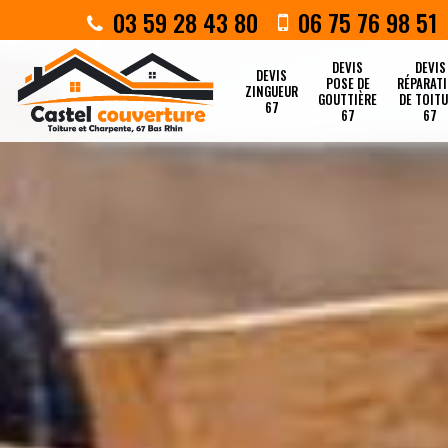
03 59 28 43 80
06 75 76 98 51
DEVIS
DEVIS
DEVIS
POSE DE
RÉPARAT
ZINGUEUR
GOUTTIÈRE
DE TOIT
67
67
67