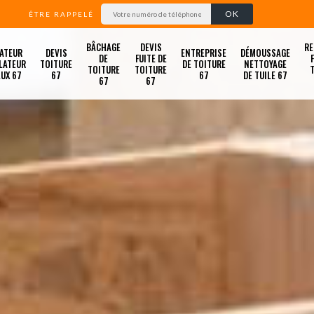
ÊTRE RAPPELÉ
BÂCHAGE
DEVIS
RE
ATEUR
DEVIS
ENTREPRISE
DÉMOUSSAGE
DE
FUITE DE
LATEUR
TOITURE
DE TOITURE
NETTOYAGE
TOITURE
TOITURE
LUX 67
67
67
DE TUILE 67
67
67