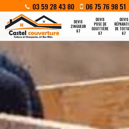
03 59 28 43 80
06 75 76 98 51
DEVIS
DEVIS
DEVIS
POSE DE
RÉPARAT
ZINGUEUR
GOUTTIÈRE
DE TOIT
67
67
67