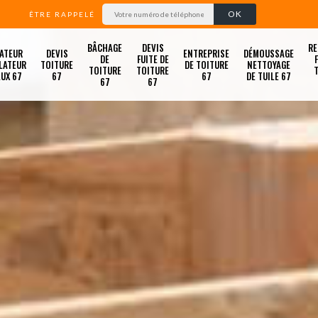
ÊTRE RAPPELÉ
BÂCHAGE
DEVIS
RE
ATEUR
DEVIS
ENTREPRISE
DÉMOUSSAGE
DE
FUITE DE
LATEUR
TOITURE
DE TOITURE
NETTOYAGE
TOITURE
TOITURE
LUX 67
67
67
DE TUILE 67
67
67