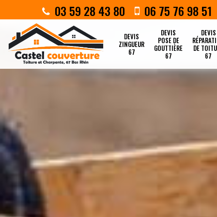
03 59 28 43 80
06 75 76 98 51
DEVIS
DEVIS
DEVIS
POSE DE
RÉPARAT
ZINGUEUR
GOUTTIÈRE
DE TOIT
67
67
67