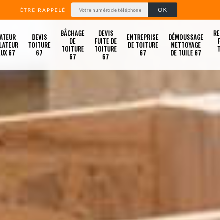
ÊTRE RAPPELÉ
BÂCHAGE
DEVIS
RE
ATEUR
DEVIS
ENTREPRISE
DÉMOUSSAGE
DE
FUITE DE
LATEUR
TOITURE
DE TOITURE
NETTOYAGE
TOITURE
TOITURE
LUX 67
67
67
DE TUILE 67
67
67