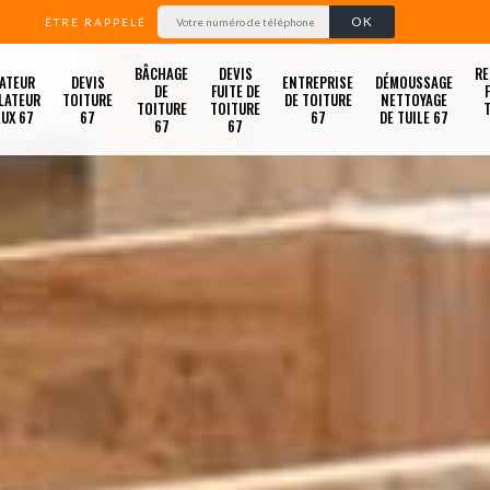
ÊTRE RAPPELÉ
BÂCHAGE
DEVIS
RE
ATEUR
DEVIS
ENTREPRISE
DÉMOUSSAGE
DE
FUITE DE
LATEUR
TOITURE
DE TOITURE
NETTOYAGE
TOITURE
TOITURE
LUX 67
67
67
DE TUILE 67
67
67