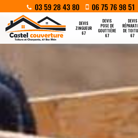
03 59 28 43 80
06 75 76 98 51
DEVIS
DEVIS
DEVIS
POSE DE
RÉPARAT
ZINGUEUR
GOUTTIÈRE
DE TOIT
67
67
67