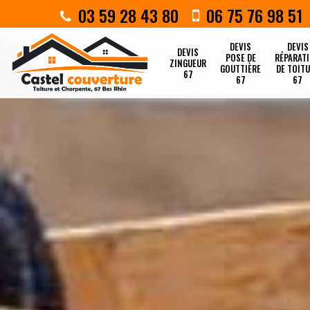
03 59 28 43 80
06 75 76 98 51
DEVIS
DEVIS
DEVIS
POSE DE
RÉPARAT
ZINGUEUR
GOUTTIÈRE
DE TOIT
67
67
67