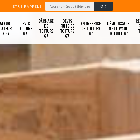
ÊTRE RAPPELÉ
BÂCHAGE
DEVIS
RE
ATEUR
DEVIS
ENTREPRISE
DÉMOUSSAGE
DE
FUITE DE
LATEUR
TOITURE
DE TOITURE
NETTOYAGE
TOITURE
TOITURE
LUX 67
67
67
DE TUILE 67
67
67