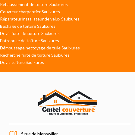
Rehaussement de toiture Saulxures
Couvreur charpentier Saulxures
Réparateur installateur de velux Saulxures
Bâchage de toiture Saulxures
Devis fuite de toiture Saulxures
Entreprise de toiture Saulxures
Démoussage nettoyage de tuile Saulxures
Recherche fuite de toiture Saulxures
Devis toiture Saulxures
5 rue de Monswiller