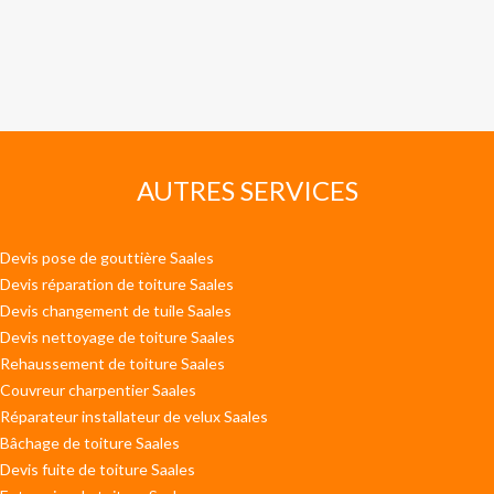
AUTRES SERVICES
Devis pose de gouttière Saales
Devis réparation de toiture Saales
Devis changement de tuile Saales
Devis nettoyage de toiture Saales
Rehaussement de toiture Saales
Couvreur charpentier Saales
Réparateur installateur de velux Saales
Bâchage de toiture Saales
Devis fuite de toiture Saales