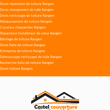
Devis réparation de toiture Rangen
Devis changement de tuile Rangen
Devis nettoyage de toiture Rangen
Rehaussement de toiture Rangen
Couvreur charpentier Rangen
Réparateur installateur de velux Rangen
Bâchage de toiture Rangen
Devis fuite de toiture Rangen
Entreprise de toiture Rangen
Démoussage nettoyage de tuile Rangen
Recherche fuite de toiture Rangen
Devis toiture Rangen