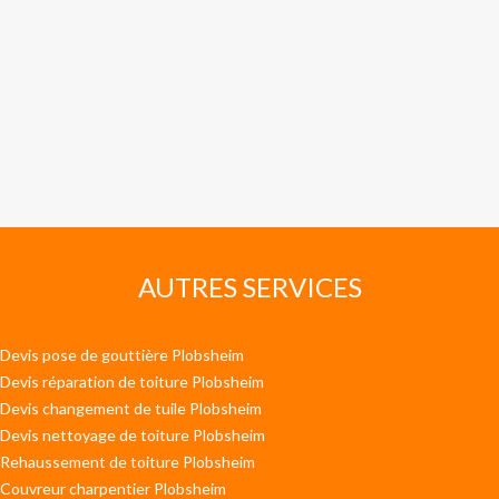
AUTRES SERVICES
Devis pose de gouttière Plobsheim
Devis réparation de toiture Plobsheim
Devis changement de tuile Plobsheim
Devis nettoyage de toiture Plobsheim
Rehaussement de toiture Plobsheim
Couvreur charpentier Plobsheim