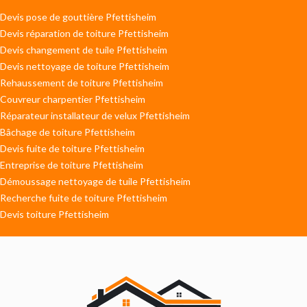
Devis pose de gouttière Pfettisheim
Devis réparation de toiture Pfettisheim
Devis changement de tuile Pfettisheim
Devis nettoyage de toiture Pfettisheim
Rehaussement de toiture Pfettisheim
Couvreur charpentier Pfettisheim
Réparateur installateur de velux Pfettisheim
Bâchage de toiture Pfettisheim
Devis fuite de toiture Pfettisheim
Entreprise de toiture Pfettisheim
Démoussage nettoyage de tuile Pfettisheim
Recherche fuite de toiture Pfettisheim
Devis toiture Pfettisheim