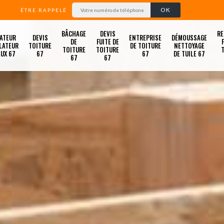
ÊTRE RAPPELÉ
BÂCHAGE
DEVIS
RE
ATEUR
DEVIS
ENTREPRISE
DÉMOUSSAGE
DE
FUITE DE
LATEUR
TOITURE
DE TOITURE
NETTOYAGE
TOITURE
TOITURE
LUX 67
67
67
DE TUILE 67
67
67