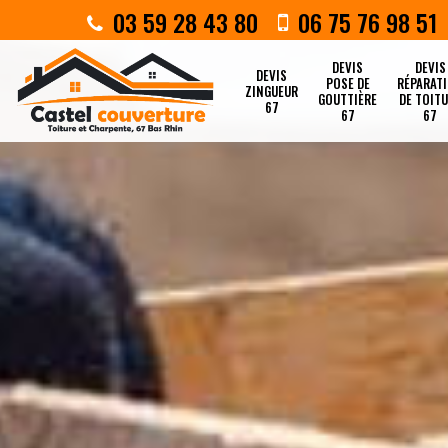
03 59 28 43 80
06 75 76 98 51
DEVIS
DEVIS
DEVIS
POSE DE
RÉPARAT
ZINGUEUR
GOUTTIÈRE
DE TOIT
67
67
67