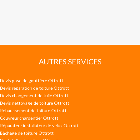
AUTRES SERVICES
Devis pose de gouttière Ottrott
Devis réparation de toiture Ottrott
Devis changement de tuile Ottrott
Devis nettoyage de toiture Ottrott
Rehaussement de toiture Ottrott
Couvreur charpentier Ottrott
Réparateur installateur de velux Ottrott
Bâchage de toiture Ottrott