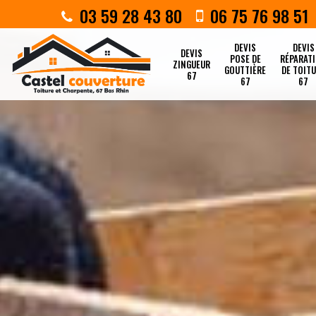
03 59 28 43 80
06 75 76 98 51
DEVIS
DEVIS
DEVIS
POSE DE
RÉPARAT
ZINGUEUR
GOUTTIÈRE
DE TOIT
67
67
67