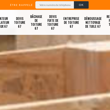
ÊTRE RAPPELÉ
BÂCHAGE
DEVIS
RE
ATEUR
DEVIS
ENTREPRISE
DÉMOUSSAGE
DE
FUITE DE
LATEUR
TOITURE
DE TOITURE
NETTOYAGE
TOITURE
TOITURE
LUX 67
67
67
DE TUILE 67
67
67