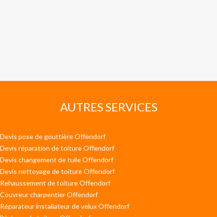
AUTRES SERVICES
Devis pose de gouttière Offendorf
Devis réparation de toiture Offendorf
Devis changement de tuile Offendorf
Devis nettoyage de toiture Offendorf
Rehaussement de toiture Offendorf
Couvreur charpentier Offendorf
Réparateur installateur de velux Offendorf